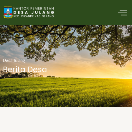
Skip
M
to
content
Desa Julang
Berita Desa