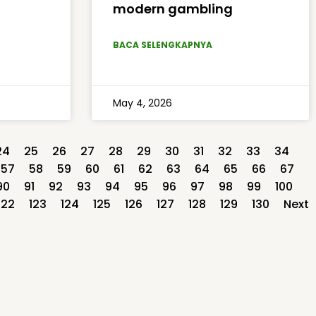
modern gambling
BACA SELENGKAPNYA
May 4, 2026
24
25
26
27
28
29
30
31
32
33
34
57
58
59
60
61
62
63
64
65
66
67
90
91
92
93
94
95
96
97
98
99
100
122
123
124
125
126
127
128
129
130
Next