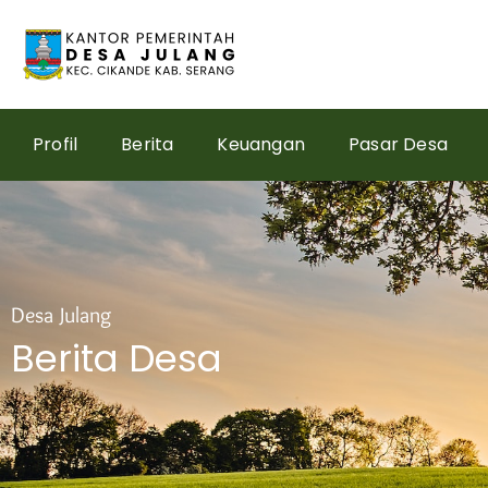
Skip
to
content
Profil
Berita
Keuangan
Pasar Desa
Desa Julang
Berita Desa