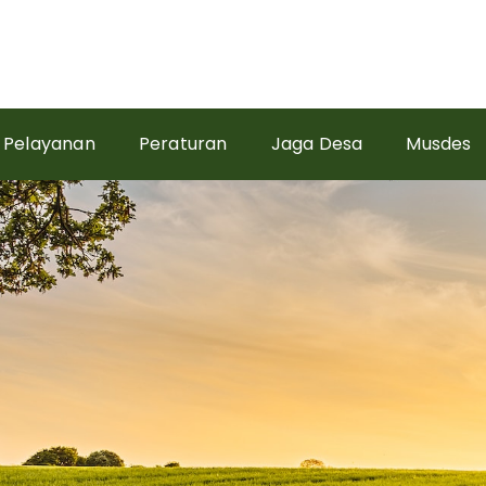
Pelayanan
Peraturan
Jaga Desa
Musdes