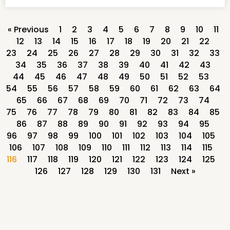
« Previous
1
2
3
4
5
6
7
8
9
10
11
12
13
14
15
16
17
18
19
20
21
22
23
24
25
26
27
28
29
30
31
32
33
34
35
36
37
38
39
40
41
42
43
44
45
46
47
48
49
50
51
52
53
54
55
56
57
58
59
60
61
62
63
64
65
66
67
68
69
70
71
72
73
74
75
76
77
78
79
80
81
82
83
84
85
86
87
88
89
90
91
92
93
94
95
96
97
98
99
100
101
102
103
104
105
106
107
108
109
110
111
112
113
114
115
116
117
118
119
120
121
122
123
124
125
126
127
128
129
130
131
Next »