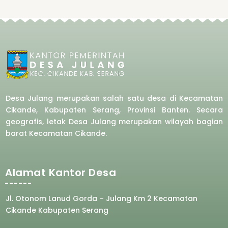
Desa Julang merupakan salah satu desa di Kecamatan
Cikande, Kabupaten Serang, Provinsi Banten. Secara
geografis, letak Desa Julang merupakan wilayah bagian
barat
Kecamatan Cikande.
Alamat Kantor Desa
Jl. Otonom Lanud Gorda – Julang Km 2 Kecamatan
Cikande Kabupaten Serang