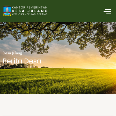
Skip
M
to
content
Desa Julang
Berita Desa