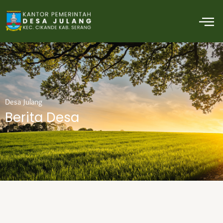
Skip
M
to
content
Desa Julang
Berita Desa