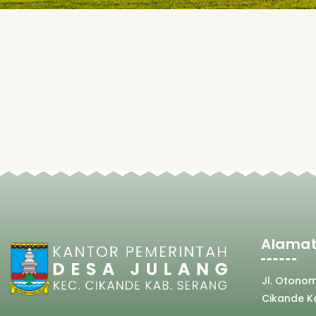
Alamat
Jl. Otono
Cikande K