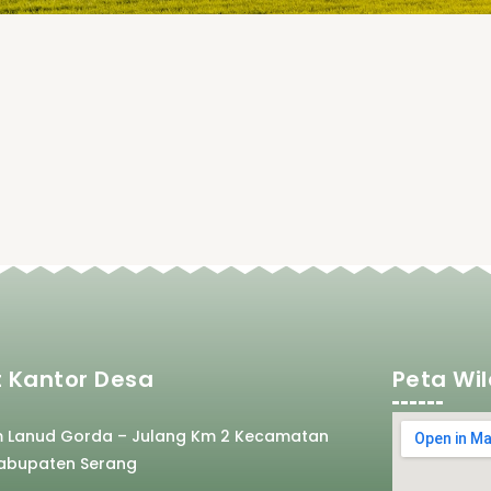
 Kantor Desa
Peta Wi
m Lanud Gorda – Julang Km 2 Kecamatan
abupaten Serang