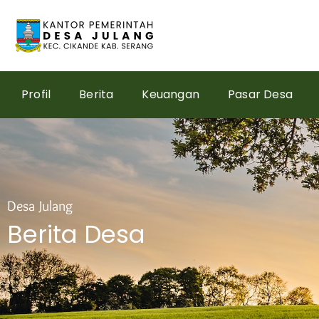
Skip
to
content
Profil
Berita
Keuangan
Pasar Desa
Desa Julang
Berita Desa