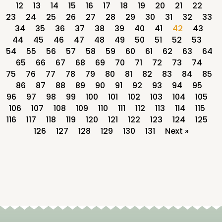
12
13
14
15
16
17
18
19
20
21
22
23
24
25
26
27
28
29
30
31
32
33
34
35
36
37
38
39
40
41
42
43
44
45
46
47
48
49
50
51
52
53
54
55
56
57
58
59
60
61
62
63
64
65
66
67
68
69
70
71
72
73
74
75
76
77
78
79
80
81
82
83
84
85
86
87
88
89
90
91
92
93
94
95
96
97
98
99
100
101
102
103
104
105
106
107
108
109
110
111
112
113
114
115
116
117
118
119
120
121
122
123
124
125
126
127
128
129
130
131
Next »