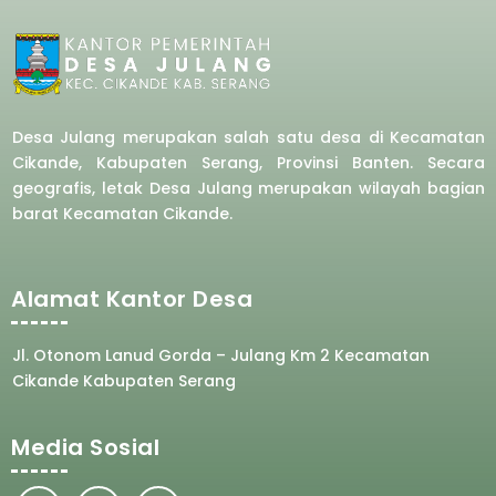
Desa Julang merupakan salah satu desa di Kecamatan
Cikande, Kabupaten Serang, Provinsi Banten. Secara
geografis, letak Desa Julang merupakan wilayah bagian
barat
Kecamatan Cikande.
Alamat Kantor Desa
Jl. Otonom Lanud Gorda – Julang Km 2 Kecamatan
Cikande Kabupaten Serang
Media Sosial