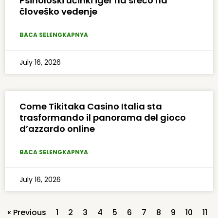
Psihološki učinki iger na srečo na
človeško vedenje
BACA SELENGKAPNYA
July 16, 2026
Come Tikitaka Casino Italia sta
trasformando il panorama del gioco
d’azzardo online
BACA SELENGKAPNYA
July 16, 2026
« Previous
1
2
3
4
5
6
7
8
9
10
11