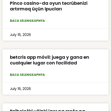
Pinco casino-da oyun təcrübənizi
artırmaq üçün ipucları
BACA SELENGKAPNYA
July 16, 2026
betcris app móvil: juega y gana en
cualquier lugar con facilidad
BACA SELENGKAPNYA
July 16, 2026