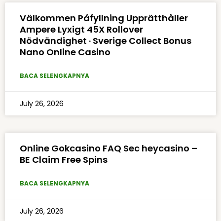
P
P
P
P
P
P
P
P
P
P
P
P
P
P
P
P
P
P
P
P
P
P
P
P
P
P
P
P
P
P
P
P
P
P
P
P
P
P
P
P
P
P
P
P
P
P
P
P
P
P
P
P
P
P
P
P
P
P
P
P
P
P
P
P
P
P
P
P
P
P
P
P
P
P
P
P
P
P
P
P
P
P
P
P
P
P
P
P
P
P
P
P
P
P
P
P
P
P
P
P
P
P
P
P
P
P
P
P
P
P
P
P
P
P
P
P
P
P
P
P
P
P
P
P
P
P
P
P
P
P
P
P
Välkommen Påfyllning Upprätthåller
a
a
a
a
a
a
a
a
a
a
a
a
a
a
a
a
a
a
a
a
a
a
a
a
a
a
a
a
a
a
a
a
a
a
a
a
a
a
a
a
a
a
a
a
a
a
a
a
a
a
a
a
a
a
a
a
a
a
a
a
a
a
a
a
a
a
a
a
a
a
a
a
a
a
a
a
a
a
a
a
a
a
a
a
a
a
a
a
a
a
a
a
a
a
a
a
a
a
a
a
a
a
a
a
a
a
a
a
a
a
a
a
a
a
a
a
a
a
a
a
a
a
a
a
a
a
a
a
a
a
a
a
Ampere Lyxigt 45X Rollover
g
g
g
g
g
g
g
g
g
g
g
g
g
g
g
g
g
g
g
g
g
g
g
g
g
g
g
g
g
g
g
g
g
g
g
g
g
g
g
g
g
g
g
g
g
g
g
g
g
g
g
g
g
g
g
g
g
g
g
g
g
g
g
g
g
g
g
g
g
g
g
g
g
g
g
g
g
g
g
g
g
g
g
g
g
g
g
g
g
g
g
g
g
g
g
g
g
g
g
g
g
g
g
g
g
g
g
g
g
g
g
g
g
g
g
g
g
g
g
g
g
g
g
g
g
g
g
g
g
g
g
g
Nödvändighet · Sverige Collect Bonus
e
e
e
e
e
e
e
e
e
e
e
e
e
e
e
e
e
e
e
e
e
e
e
e
e
e
e
e
e
e
e
e
e
e
e
e
e
e
e
e
e
e
e
e
e
e
e
e
e
e
e
e
e
e
e
e
e
e
e
e
e
e
e
e
e
e
e
e
e
e
e
e
e
e
e
e
e
e
e
e
e
e
e
e
e
e
e
e
e
e
e
e
e
e
e
e
e
e
e
e
e
e
e
e
e
e
e
e
e
e
e
e
e
e
e
e
e
e
e
e
e
e
e
e
e
e
e
e
e
e
e
e
Nano Online Casino
BACA SELENGKAPNYA
July 26, 2026
Online Gokcasino FAQ Sec heycasino –
BE Claim Free Spins
BACA SELENGKAPNYA
July 26, 2026