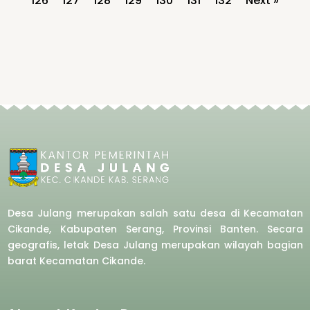
126
127
128
129
130
131
132
Next »
Desa Julang merupakan salah satu desa di Kecamatan
Cikande, Kabupaten Serang, Provinsi Banten. Secara
geografis, letak Desa Julang merupakan wilayah bagian
barat
Kecamatan Cikande.