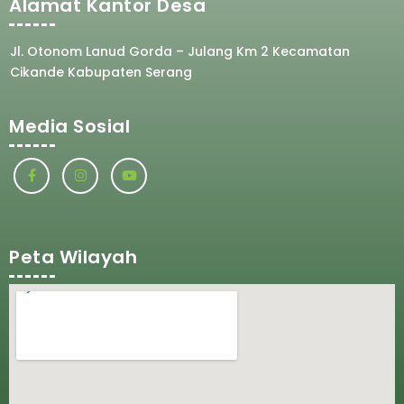
Alamat Kantor Desa
Jl. Otonom Lanud Gorda – Julang Km 2 Kecamatan
Cikande Kabupaten Serang
Media Sosial
Peta Wilayah