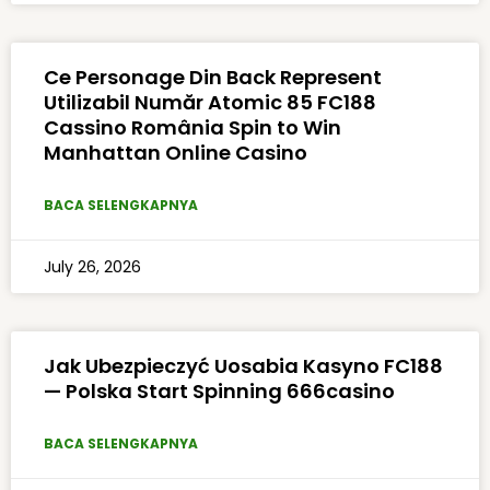
Ce Personage Din Back Represent
Utilizabil Număr Atomic 85 FC188
Cassino România Spin to Win
Manhattan Online Casino
BACA SELENGKAPNYA
July 26, 2026
Jak Ubezpieczyć Uosabia Kasyno FC188
— Polska Start Spinning 666casino
BACA SELENGKAPNYA