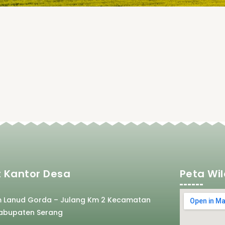
 Kantor Desa
Peta Wi
m Lanud Gorda – Julang Km 2 Kecamatan
abupaten Serang