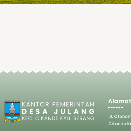
Alamat
Jl. Otono
Cikande K