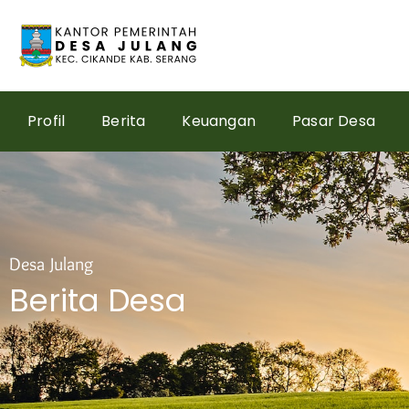
Skip
to
content
Profil
Berita
Keuangan
Pasar Desa
Desa Julang
Berita Desa