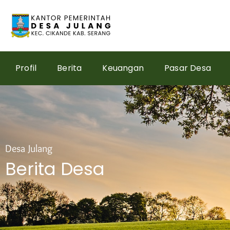
Skip
to
content
Profil
Berita
Keuangan
Pasar Desa
Desa Julang
Berita Desa