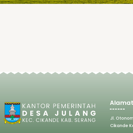
Alamat
Jl. Otono
Cikande K