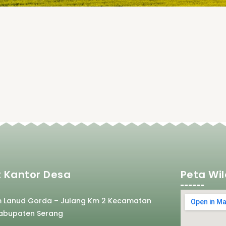
 Kantor Desa
Peta Wi
m Lanud Gorda – Julang Km 2 Kecamatan
abupaten Serang