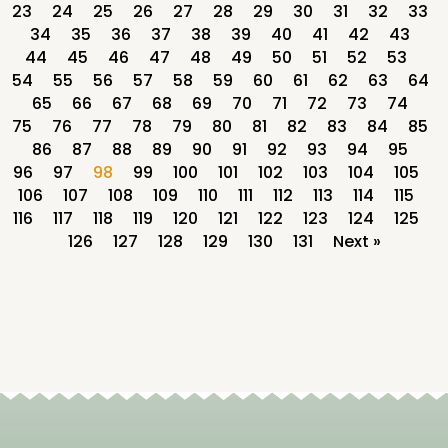
23
24
25
26
27
28
29
30
31
32
33
34
35
36
37
38
39
40
41
42
43
44
45
46
47
48
49
50
51
52
53
54
55
56
57
58
59
60
61
62
63
64
65
66
67
68
69
70
71
72
73
74
75
76
77
78
79
80
81
82
83
84
85
86
87
88
89
90
91
92
93
94
95
96
97
98
99
100
101
102
103
104
105
106
107
108
109
110
111
112
113
114
115
116
117
118
119
120
121
122
123
124
125
126
127
128
129
130
131
Next »