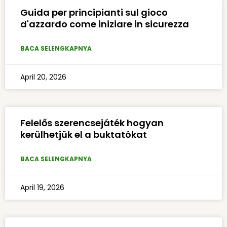
Guida per principianti sul gioco
d'azzardo come iniziare in sicurezza
BACA SELENGKAPNYA
April 20, 2026
Felelős szerencsejáték hogyan
kerülhetjük el a buktatókat
BACA SELENGKAPNYA
April 19, 2026