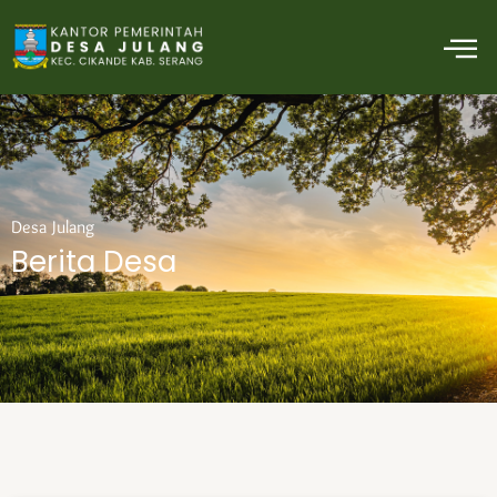
Skip
M
to
content
Desa Julang
Berita Desa