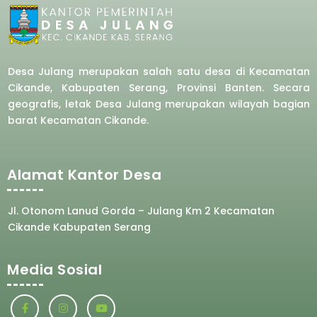
Desa Julang merupakan salah satu desa di Kecamatan
Cikande, Kabupaten Serang, Provinsi Banten. Secara
geografis, letak Desa Julang merupakan wilayah bagian
barat
Kecamatan Cikande.
Alamat Kantor Desa
Jl. Otonom Lanud Gorda – Julang Km 2 Kecamatan
Cikande Kabupaten Serang
Media Sosial