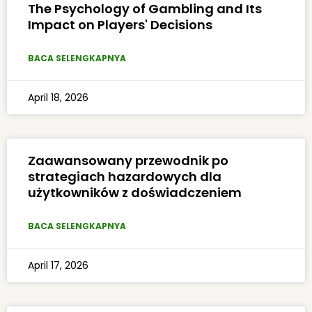
The Psychology of Gambling and Its
Impact on Players' Decisions
BACA SELENGKAPNYA
April 18, 2026
Zaawansowany przewodnik po
strategiach hazardowych dla
użytkowników z doświadczeniem
BACA SELENGKAPNYA
April 17, 2026