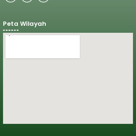
Peta Wilayah