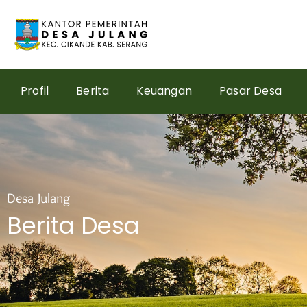
Skip
to
content
Profil
Berita
Keuangan
Pasar Desa
Desa Julang
Berita Desa