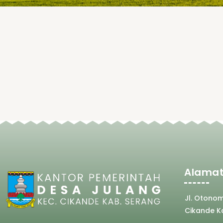
Alamat
Jl. Otono
Cikande K