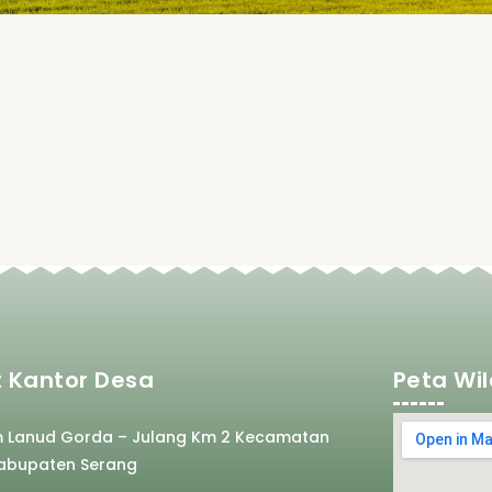
 Kantor Desa
Peta Wi
m Lanud Gorda – Julang Km 2 Kecamatan
abupaten Serang