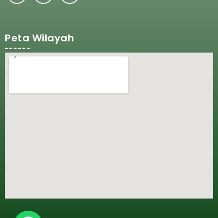
Peta Wilayah