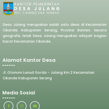
Desa Julang merupakan salah satu desa di Kecamatan
Cikande, Kabupaten Serang, Provinsi Banten. Secara
geografis, letak Desa Julang merupakan wilayah bagian
barat
Kecamatan Cikande.
Alamat Kantor Desa
Jl. Otonom Lanud Gorda – Julang Km 2 Kecamatan
Cikande Kabupaten Serang
Media Sosial