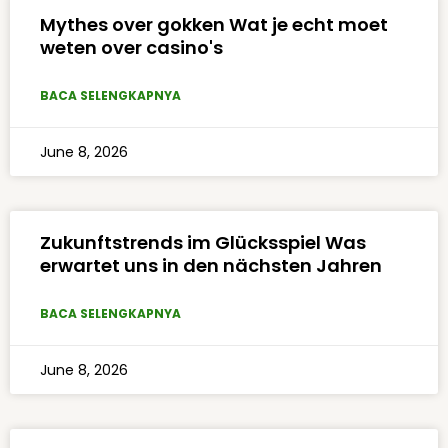
Mythes over gokken Wat je echt moet
weten over casino's
BACA SELENGKAPNYA
June 8, 2026
Zukunftstrends im Glücksspiel Was
erwartet uns in den nächsten Jahren
BACA SELENGKAPNYA
June 8, 2026