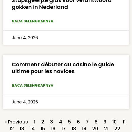
Stapsgewijze gids voor verantwoord
gokken in Nederland
BACA SELENGKAPNYA
June 4, 2026
Comment débuter au casino le guide
ultime pour les novices
BACA SELENGKAPNYA
June 4, 2026
« Previous
1
2
3
4
5
6
7
8
9
10
11
12
13
14
15
16
17
18
19
20
21
22