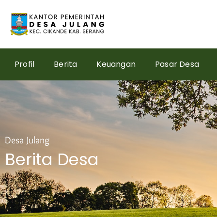
Skip
to
content
Profil
Berita
Keuangan
Pasar Desa
Desa Julang
Berita Desa