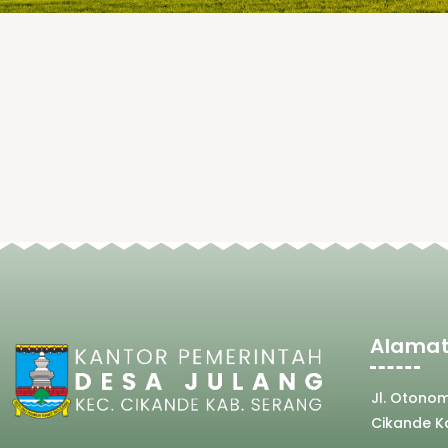
Alamat
Jl. Otono
Cikande K