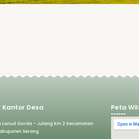
 Kantor Desa
Peta Wi
m Lanud Gorda – Julang Km 2 Kecamatan
abupaten Serang