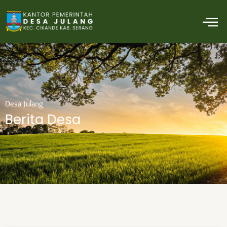
Skip
M
to
content
Desa Julang
Berita Desa