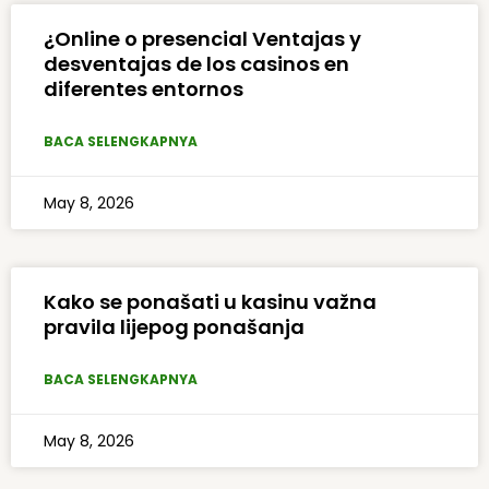
¿Online o presencial Ventajas y
desventajas de los casinos en
diferentes entornos
BACA SELENGKAPNYA
May 8, 2026
Kako se ponašati u kasinu važna
pravila lijepog ponašanja
BACA SELENGKAPNYA
May 8, 2026