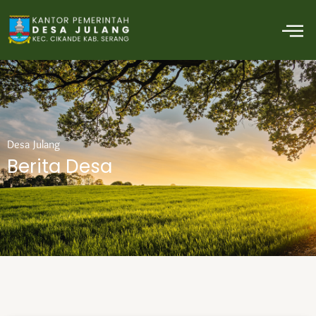
Skip
M
to
content
Desa Julang
Berita Desa