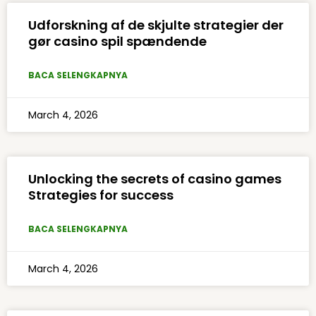
Udforskning af de skjulte strategier der
gør casino spil spændende
BACA SELENGKAPNYA
March 4, 2026
Unlocking the secrets of casino games
Strategies for success
BACA SELENGKAPNYA
March 4, 2026