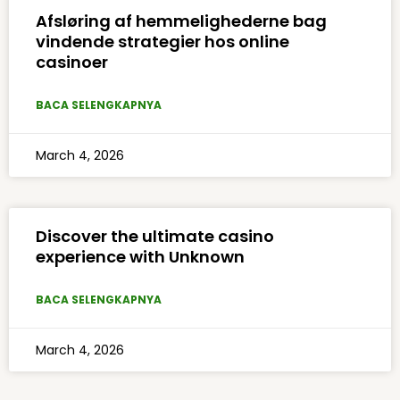
Afsløring af hemmelighederne bag
vindende strategier hos online
casinoer
BACA SELENGKAPNYA
March 4, 2026
Discover the ultimate casino
experience with Unknown
BACA SELENGKAPNYA
March 4, 2026