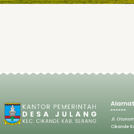
Alamat
Jl. Otono
Cikande K