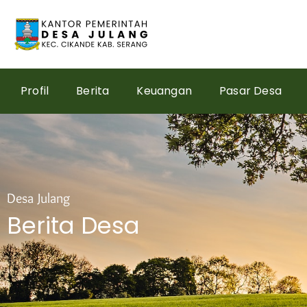
Skip
to
content
Profil
Berita
Keuangan
Pasar Desa
Desa Julang
Berita Desa