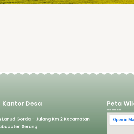
 Kantor Desa
Peta Wi
m Lanud Gorda – Julang Km 2 Kecamatan
abupaten Serang