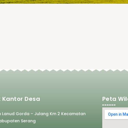
 Kantor Desa
Peta Wi
m Lanud Gorda – Julang Km 2 Kecamatan
abupaten Serang