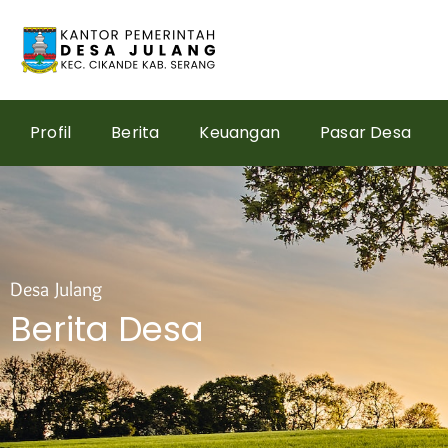
Skip
to
content
Profil
Berita
Keuangan
Pasar Desa
Desa Julang
Berita Desa