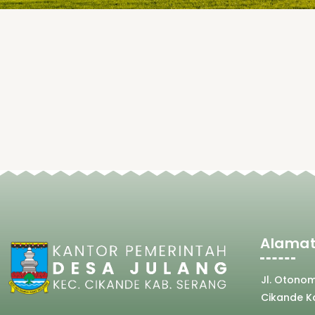
Alamat
Jl. Otono
Cikande K