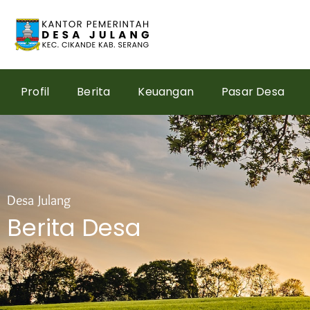
Skip
to
content
Profil
Berita
Keuangan
Pasar Desa
Desa Julang
Berita Desa