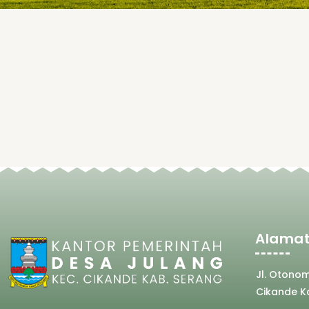
Alamat
Jl. Otono
Cikande K