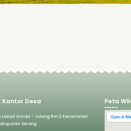
 Kantor Desa
Peta Wi
m Lanud Gorda – Julang Km 2 Kecamatan
abupaten Serang