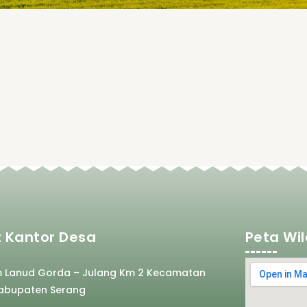
 Kantor Desa
Peta Wi
m Lanud Gorda – Julang Km 2 Kecamatan
abupaten Serang