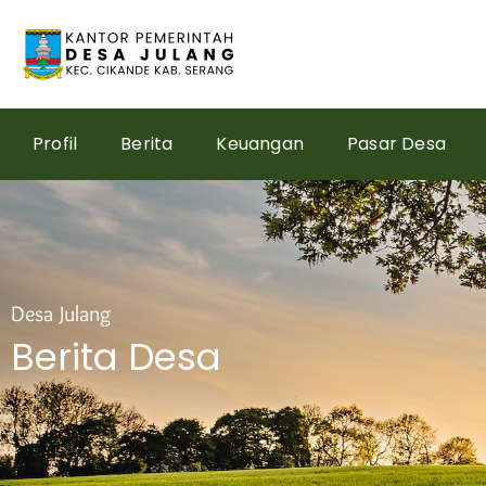
Skip
to
content
Profil
Berita
Keuangan
Pasar Desa
Desa Julang
Berita Desa