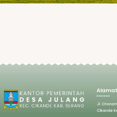
Alamat
Jl. Otono
Cikande K