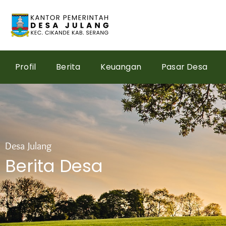
Skip
to
content
Profil
Berita
Keuangan
Pasar Desa
Desa Julang
Berita Desa