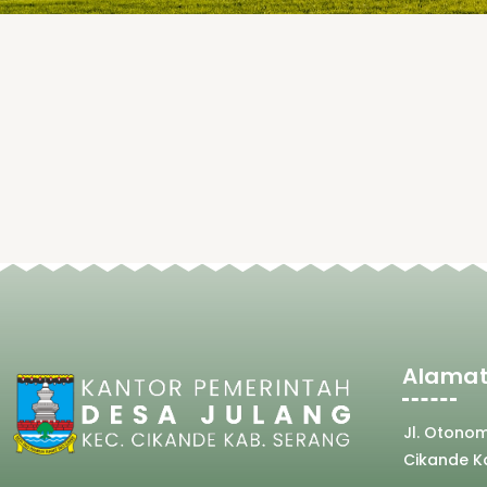
Alamat
Jl. Otono
Cikande K