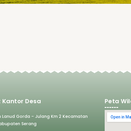
 Kantor Desa
Peta Wi
m Lanud Gorda – Julang Km 2 Kecamatan
abupaten Serang