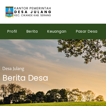
Skip
to
content
Profil
Berita
Keuangan
Pasar Desa
Desa Julang
Berita Desa