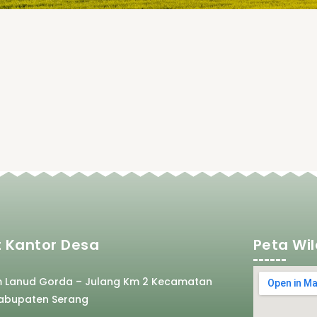
 Kantor Desa
Peta Wi
m Lanud Gorda – Julang Km 2 Kecamatan
abupaten Serang