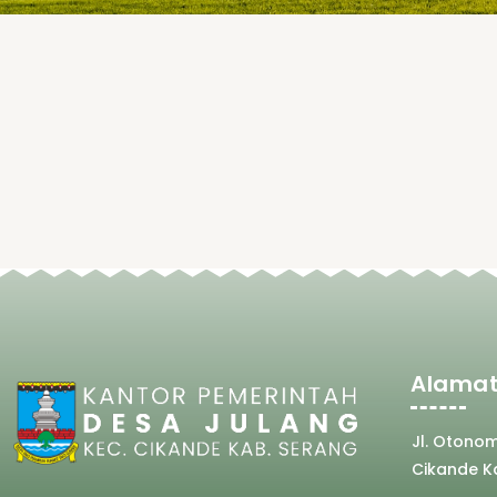
Alamat
Jl. Otono
Cikande K