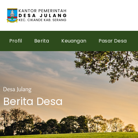
Skip
to
content
Profil
Berita
Keuangan
Pasar Desa
Desa Julang
Berita Desa