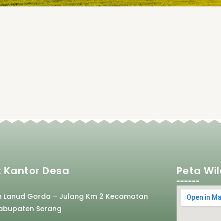
 Kantor Desa
Peta Wi
m Lanud Gorda – Julang Km 2 Kecamatan
abupaten Serang