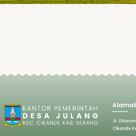
Alamat
Jl. Otono
Cikande K