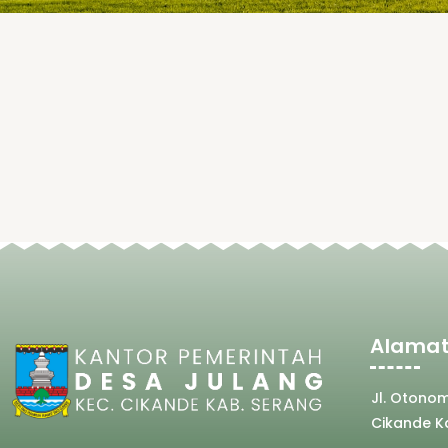
Alamat
Jl. Otono
Cikande K