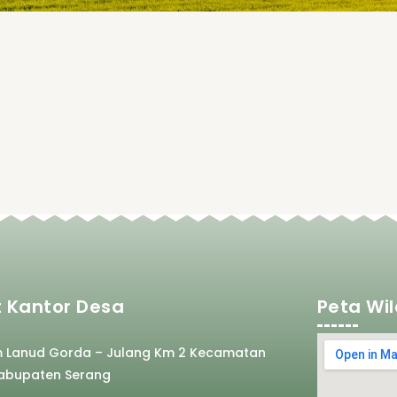
 Kantor Desa
Peta Wi
m Lanud Gorda – Julang Km 2 Kecamatan
abupaten Serang