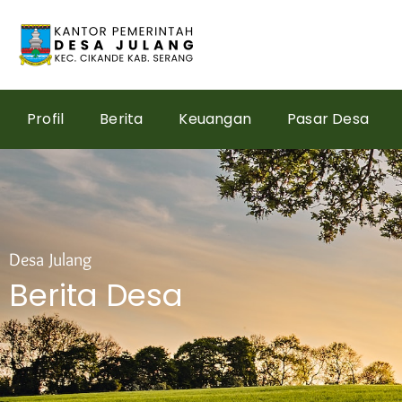
Skip
to
content
Profil
Berita
Keuangan
Pasar Desa
Desa Julang
Berita Desa