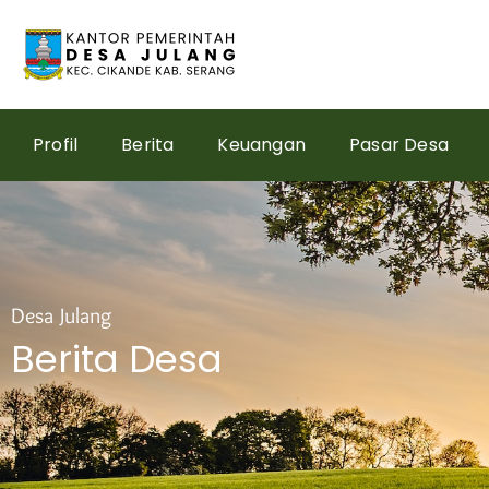
Skip
to
content
Profil
Berita
Keuangan
Pasar Desa
Desa Julang
Berita Desa