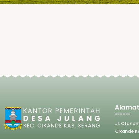
Alamat
Jl. Otono
Cikande K