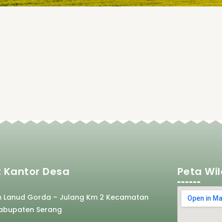
 Kantor Desa
Peta Wi
m Lanud Gorda – Julang Km 2 Kecamatan
abupaten Serang