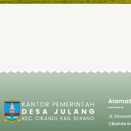
Alamat
Jl. Otono
Cikande K