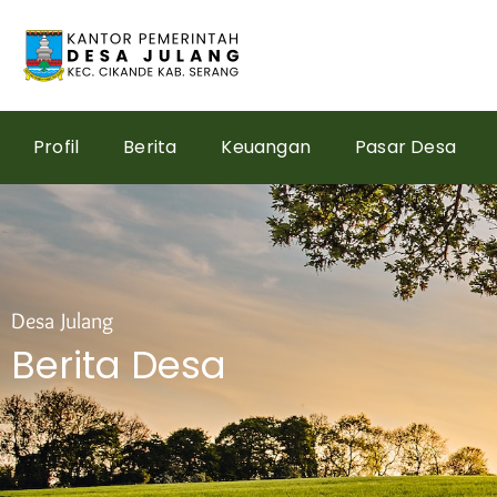
Skip
to
content
Profil
Berita
Keuangan
Pasar Desa
Desa Julang
Berita Desa