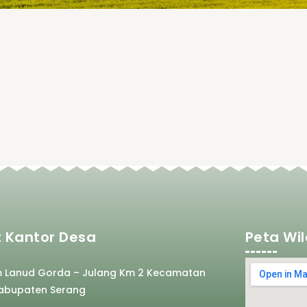
 Kantor Desa
Peta Wi
m Lanud Gorda – Julang Km 2 Kecamatan
abupaten Serang