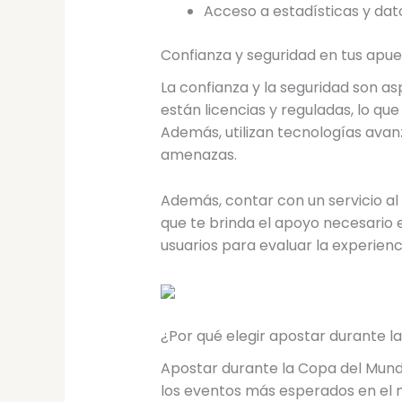
Acceso a estadísticas y dat
Confianza y seguridad en tus apu
La confianza y la seguridad son as
están licencias y reguladas, lo qu
Además, utilizan tecnologías avan
amenazas.
Además, contar con un servicio al
que te brinda el apoyo necesario 
usuarios para evaluar la experienc
¿Por qué elegir apostar durante 
Apostar durante la Copa del Mund
los eventos más esperados en el m