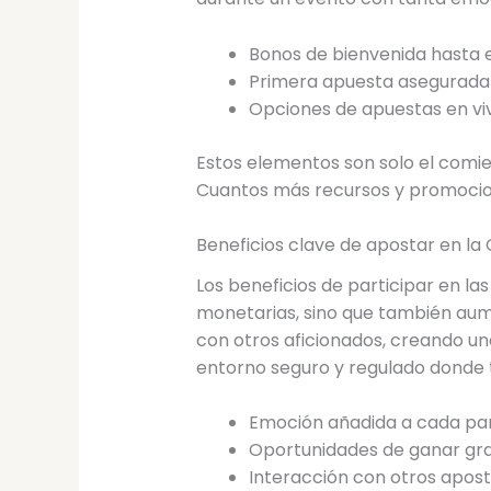
Bonos de bienvenida hasta e
Primera apuesta asegurada
Opciones de apuestas en vi
Estos elementos son solo el comi
Cuantos más recursos y promocion
Beneficios clave de apostar en l
Los beneficios de participar en 
monetarias, sino que también aume
con otros aficionados, creando un
entorno seguro y regulado donde 
Emoción añadida a cada par
Oportunidades de ganar grac
Interacción con otros aposta