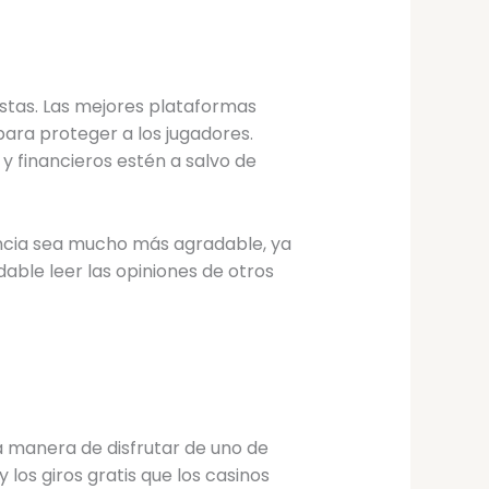
uestas. Las mejores plataformas
para proteger a los jugadores.
y financieros estén a salvo de
iencia sea mucho más agradable, ya
able leer las opiniones de otros
a manera de disfrutar de uno de
os giros gratis que los casinos