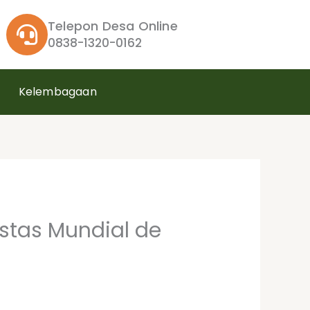
Telepon Desa Online
0838-1320-0162
Kelembagaan
stas Mundial de