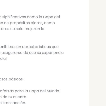
 significativos como la Copa del
ón de propósitos claros, como
tores no solo mejoran la
onibles, son características que
ra asegurarse de que su experiencia
ial.
asos básicos:
ofertas para la Copa del Mundo.
n de tu cuenta.
a transacción.