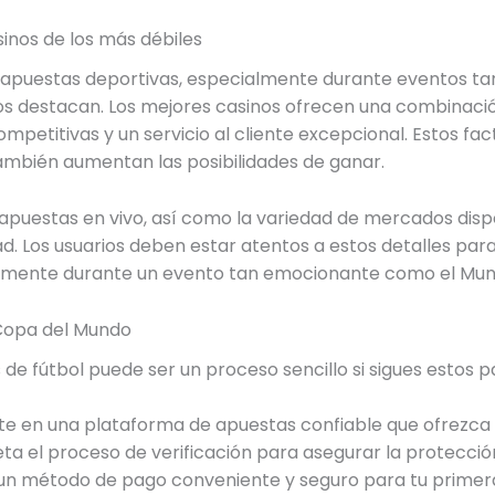
sinos de los más débiles
as apuestas deportivas, especialmente durante eventos tan
nos destacan. Los mejores casinos ofrecen una combinaci
petitivas y un servicio al cliente excepcional. Estos fac
también aumentan las posibilidades de ganar.
 apuestas en vivo, así como la variedad de mercados disp
dad. Los usuarios deben estar atentos a estos detalles pa
ialmente durante un evento tan emocionante como el Mund
Copa del Mundo
s de fútbol puede ser un proceso sencillo si sigues estos p
te en una plataforma de apuestas confiable que ofrezca 
a el proceso de verificación para asegurar la protecció
 un método de pago conveniente y seguro para tu primer